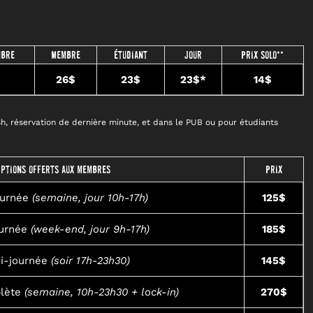
mbre
Membre
Étudiant
Jour
Prix solo**
$
26$
23$
23$*
14$
h, réservation de dernière minute, et dans le PUB ou pour étudiants
Options offerts aux membres
Prix
ournée
(semaine, jour 10h-17h)
125$
urnée
(week-end, jour 9h-17h)
185$
i-journée
(soir 17h-23h30)
145$
lète
(semaine, 10h-23h30 + lock-in)
270$